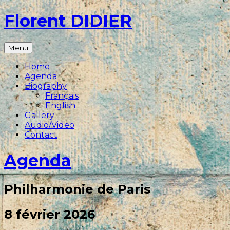
Aller
Florent DIDIER
au
contenu
Chef
Menu
principal
d'orchestre
Home
–
Agenda
Conductor
Biography
Français
English
Gallery
Audio/Video
Contact
Agenda
Philharmonie de Paris
8 février 2026