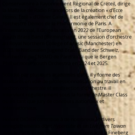
Conservatoire à Rayonnement Régional de Créteil, dirige
la Maîtrise de Radio France lors de la création « d’Ecce
Homo, Ecce » d’Olivier Calmel. Il est également chef de
l’orchestre Démos de la Philharmonie de Paris. A
l’international, il dirige la session 2022 de l’European
Youth Brass Band (Birmingham), une session d’orchestre
au Royal Northern College of Music (Manchester) en
2023, le Nationalen Jugend Brass Band der Schweiz,
l’orchestre du CNSMD de Paris ainsi que le Bergen
Philharmonic Youth Orchestra en 2024 et 2025.
Sollicité par plusieurs académies d’été, il y forme des
étudiants en voie de professionnalisation au travail en
section orchestrale et en direction d’orchestre. Il
intervient régulièrement sous la forme de Master Class
ou en tant que jury de concours nationaux et
internationaux.
Florent DIDIER contribue à de nombreux et divers
enregistrements dont
Hypercube
et un
Live from Taïwan
avec le Paris Brass Band, un disque consacré à Fineberg