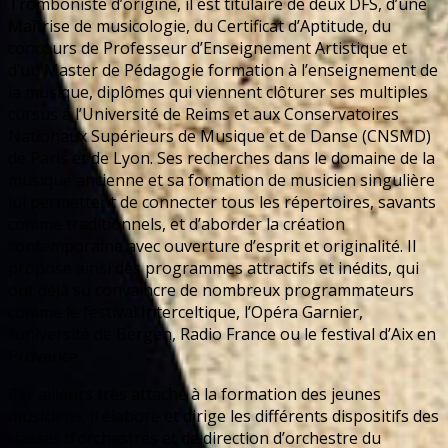
Tromboniste d’origine, il est titulaire de deux DFS, d’une
Maîtrise de musicologie, du Certificat d’Aptitude, du
concours de Professeur d’Enseignement Artistique et
d’un Master de Pédagogie formation à l’enseignement de
la musique, diplômes qui viennent clôturer ses multiples
cursus à l’Université de Reims et aux Conservatoires
Nationaux Supérieurs de Musique et de Danse (CNSMD)
de Paris et de Lyon. Ses recherches dans le domaine de la
musique ancienne et sa formation de musicien singulière
lui permettent de connecter tous les répertoires, savants
comme traditionnels, et d’aborder la création
contemporaine avec ouverture d’esprit et originalité. Il
propose ainsi des programmes attractifs et inédits, qui
ont déjà su convaincre de nombreux programmateurs
comme le festival Interceltique, l’Opéra Garnier,
l’université de Bergen, Radio France ou le festival d’Aix en
Provence.
Par ailleurs très attaché à la formation des jeunes
musiciens, il élabore et dirige les différents dispositifs des
classes d’orchestres et de direction d’orchestre du