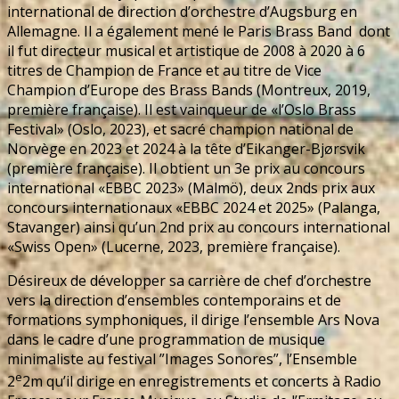
international de direction d’orchestre d’Augsburg en
Allemagne. Il a également mené le Paris Brass Band
dont
il fut directeur musical et artistique de 2008 à 2020 à 6
titres de Champion de France et au titre de Vice
Champion d’Europe des Brass Bands (Montreux, 2019,
première française). Il est vainqueur de «l’Oslo Brass
Festival» (Oslo, 2023), et sacré champion national de
Norvège en 2023 et 2024 à la tête d’Eikanger-Bjørsvik
(première française). Il obtient un 3e prix au concours
international «EBBC 2023» (Malmö), deux 2nds prix aux
concours internationaux «EBBC 2024 et 2025» (Palanga,
Stavanger) ainsi qu’un 2nd prix au concours international
«Swiss Open» (Lucerne, 2023, première française).
Désireux de développer sa carrière de chef d’orchestre
vers la direction d’ensembles contemporains et de
formations symphoniques, il dirige l’ensemble Ars Nova
dans le cadre d’une programmation de musique
minimaliste au festival ”Images Sonores”, l’Ensemble
e
2
2m qu’il dirige en enregistrements et concerts à Radio