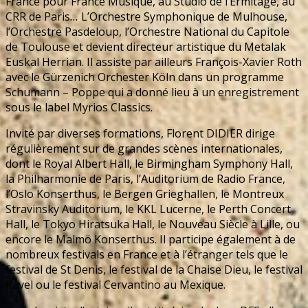
France pour France Musique, au Studio de l’Ermitage, au
CRR de Paris
…
L’Orchestre Symphonique de Mulhouse,
l’Orchestre Pasdeloup, l’Orchestre National du Capitole
de Toulouse et devient directeur artistique du Metalak
Euskal Herrian. Il assiste par ailleurs François-Xavier Roth
avec le Gürzenich Orchester Köln dans un programme
Schumann – Poppe qui a donné lieu à un enregistrement
sous le label Myrios Classics.
Invité par diverses formations, Florent DIDIER dirige
régulièrement sur de grandes scènes internationales,
dont le Royal Albert Hall, le Birmingham Symphony Hall,
la Philharmonie de Paris, l’Auditorium de Radio France,
l’Oslo Konserthus, le Bergen Grieghallen, le Montreux
Stravinsky Auditorium, le KKL Lucerne, le Perth Concert
Hall, le Tokyo Hiratsuka Hall, le Nouveau Siècle à Lille, ou
encore le Malmö Konserthus. Il participe également à de
nombreux festivals en France et à l’étranger tels que le
festival de St Denis, le festival de la Chaise Dieu, le festival
Ravel ou le festival Cervantino au Mexique.